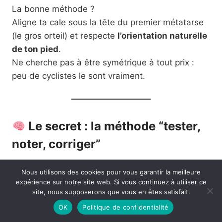
La bonne méthode ?
Aligne ta cale sous la tête du premier métatarse
(le gros orteil) et respecte
l’orientation naturelle
de ton pied
.
Ne cherche pas à être symétrique à tout prix :
peu de cyclistes le sont vraiment.
Le secret : la méthode “tester,
noter, corriger”
Un bon
réglage vélo
, c’est une démarche
Nous utilisons des cookies pour vous garantir la meilleure
d’observation.
expérience sur notre site web. Si vous continuez à utiliser ce
Rien ne se fait en une fois.
site, nous supposerons que vous en êtes satisfait.
Tu dois :
OK
Politique de confidentialité